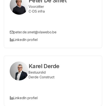
Peter De Smet
Voorzitter
C-DS infra
peter.de.smet@vlawebo.be
LinkedIn profiel
Karel Derde
Bestuurslid
Derde Construct
LinkedIn profiel