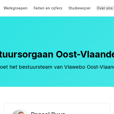
Werkgroepen
Feiten en cijfers
Studiewijzer
Over ons
tuursorgaan Oost-Vlaand
oet het bestuursteam van Vlawebo Oost-Vlaan